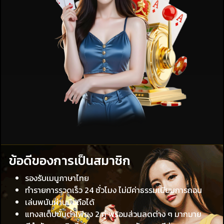
ข้อดีของการเป็นสมาชิก
รองรับเมนูภาษาไทย
ทำรายการรวดเร็ว 24 ชั่วโมง ไม่มีค่าธรรมเนียมการถอน
เล่นพนันผ่านมือถือได้
แทงสเต็ปขั้นต่ำเพียง 2 คู่ พร้อมส่วนลดต่าง ๆ มากมาย