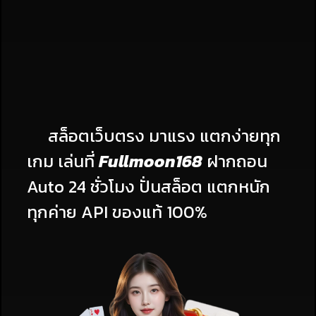
สล็อตเว็บตรง มาแรง แตกง่ายทุก
เกม เล่นที่
Fullmoon168
ฝากถอน
Auto 24 ชั่วโมง ปั่นสล็อต แตกหนัก
ทุกค่าย API ของแท้ 100%